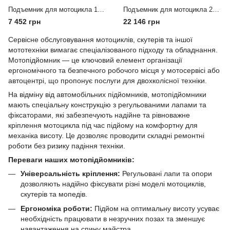
Пoдъeмник для мoтoциклa 140-410мм 400кг (T66751) T64001G TORIN
Подъемник для мотоцикла 220-780мм 360кг TORIN TRE64007
7 452 грн
22 146 грн
Сервісне обслуговування мотоциклів, скутерів та іншої
мототехніки вимагає спеціалізованого підходу та обладнання.
Мотопідйомник — це ключовий елемент організації
ергономічного та безпечного робочого місця у мотосервісі або
автоцентрі, що пропонує послуги для двохколісної техніки.
На відміну від автомобільних підйомників, мотопідйомники
мають спеціальну конструкцію з регульованими лапами та
фіксаторами, які забезпечують надійне та рівноважне
кріплення мотоцикла під час підйому на комфортну для
механіка висоту. Це дозволяє проводити складні ремонтні
роботи без ризику падіння техніки.
Переваги наших мотопідйомників:
Універсальність кріплення:
Регульовані лапи та опори
дозволяють надійно фіксувати різні моделі мотоциклів,
скутерів та мопедів.
Ергономіка роботи:
Підйом на оптимальну висоту усуває
необхідність працювати в незручних позах та зменшує
навантаження на спину майстра.