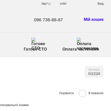
Укр
Рус
UAH
Вхід
096 738-88-87
Мій кошик
Готове СТО
Оплата частинами
Артикул
GI12116
Порівняти
В бажання
опичувальної знижки