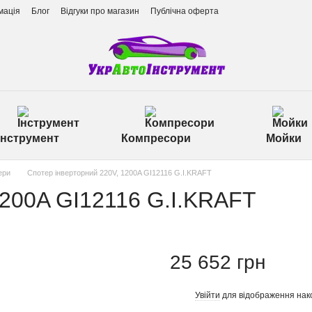
мація
Блог
Відгуки про магазин
Публічна оферта
Інструмент
Компресори
Мойки
ери
Спотер інверторний 220V, 1200A GI12116 G.I.KRAFT
1200A GI12116 G.I.KRAFT
25 652 грн
Увійти
для відображення нак
%