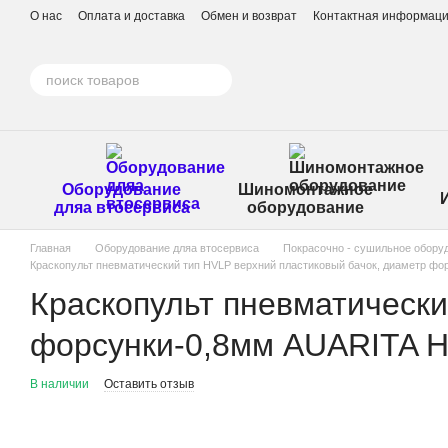
Перейти к основному контенту
О нас
Оплата и доставка
Обмен и возврат
Контактная информац
Оборудование
Шиномонтажное
дляа втосервиса
оборудование
Главная
Оборудование дляа втосервиса
Покрасочно - сушильное обору
Краскопульт пневматический тип HVLP верхний пластиковый бачок, диаметр фо
Краскопульт пневматически
форсунки-0,8мм AUARITA H
В наличии
Оставить отзыв