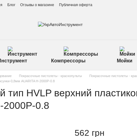
ия
Блог
Отзывы о магазине
Публичная оферта
Инструмент
Компрессоры
Мойки
дование
Покрасочные пистолеты - краскопульты
Покрасочные пистолеты - кра
рсунки-0,8мм AUARITA H-2000P-0.8
й тип HVLP верхний пластико
-2000P-0.8
562 грн