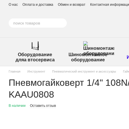
Перейти к основному контенту
О нас
Оплата и доставка
Обмен и возврат
Контактная информац
Оборудование
Шиномонтажное
дляа втосервиса
оборудование
Главная
Инструмент
Пневматический инструмент и аксессуары
Гай
Пневмогайковерт 1/4" 108N/
KAAU0808
В наличии
Оставить отзыв