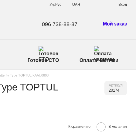
Укр
Рус
UAH
Вход
096 738-88-87
Мой заказ
Готовое СТО
Оплата частями
utterfly Type TOPTUL KAAU0808
 Type TOPTUL
Артикул
20174
К сравнению
В желания