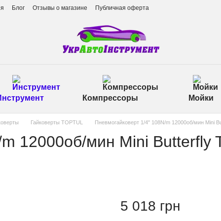
ия
Блог
Отзывы о магазине
Публичная оферта
Инструмент
Компрессоры
Мойки
коверты
Гайковерты TOPTUL
Пневмогайковерт 1/4" 108N/m 12000об/мин Mini B
m 12000об/мин Mini Butterfly
5 018 грн