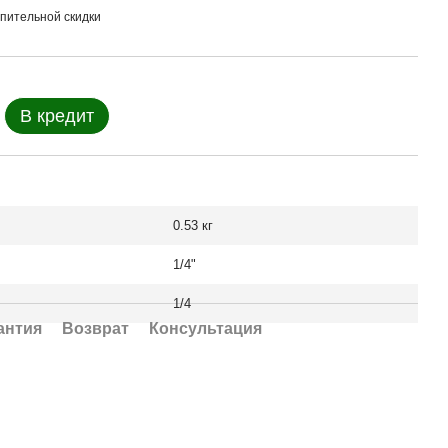
пительной скидки
В кредит
0.53 кг
1/4"
1/4
антия
Возврат
Консультация