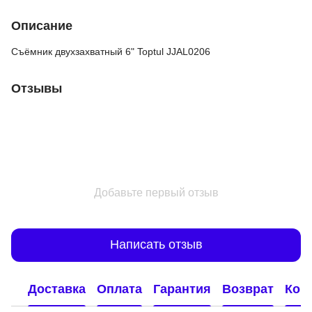
Описание
Съёмник двухзахватный 6" Toptul JJAL0206
Отзывы
Добавьте первый отзыв
Написать отзыв
Доставка
Оплата
Гарантия
Возврат
Кон