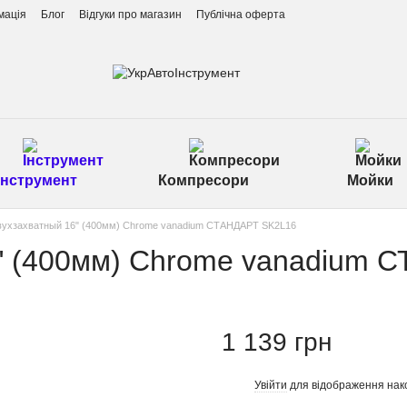
мація
Блог
Відгуки про магазин
Публічна оферта
Інструмент
Компресори
Мойки
вухзахватный 16" (400мм) Chrome vanadium СТАНДАРТ SK2L16
" (400мм) Chrome vanadium 
1 139 грн
Увійти
для відображення нак
%