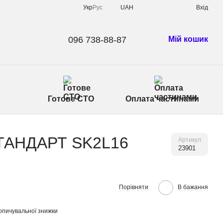
Укр
Рус
UAH
Вхід
096 738-88-87
Мій кошик
Готове СТО
Оплата частинами
СТАНДАРТ SK2L16
Артикул
23901
Порівняти
В бажання
опичувальної знижки