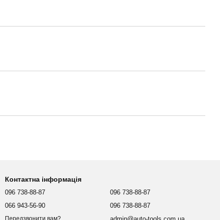
Контактна інформація
096 738-88-87
096 738-88-87
066 943-56-90
096 738-88-87
admin@auto-tools.com.ua
Передзвонити вам?