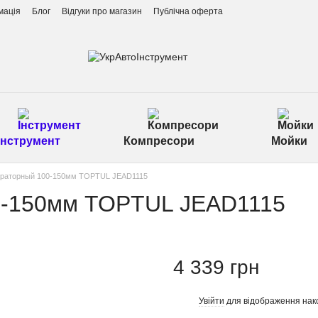
мація
Блог
Відгуки про магазин
Публічна оферта
Інструмент
Компресори
Мойки
араторный 100-150мм TOPTUL JEAD1115
0-150мм TOPTUL JEAD1115
4 339 грн
Увійти
для відображення нак
%