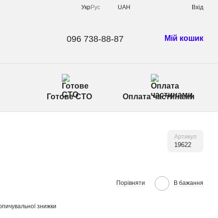
Укр
Рус
UAH
Вхід
096 738-88-87
Мій кошик
Готове СТО
Оплата частинами
Артикул
19622
Порівняти
В бажання
опичувальної знижки