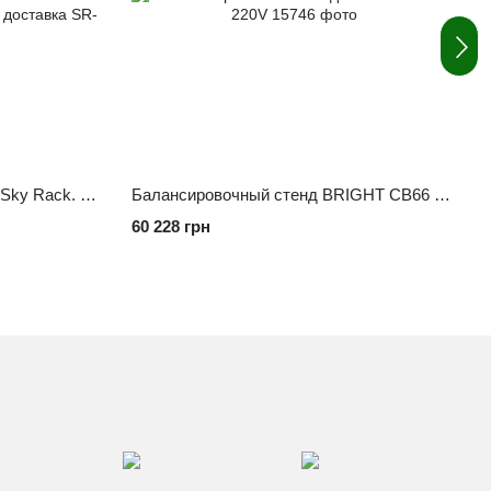
Стапель для рихтовки кузова Sky Rack. SR-923., 5,6 метра+ измерительная линейка и электро лебёдка. Бесплатная доставка
Балансировочный стенд BRIGHT CB66 220V
60 228 грн