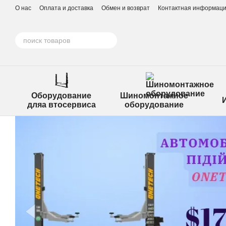
Перейти к основному контенту
О нас
Оплата и доставка
Обмен и возврат
Контактная информац
Оборудование
Шиномонтажное
дляа втосервиса
оборудование