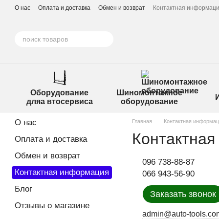
Перейти к основному контенту
О нас
Оплата и доставка
Обмен и возврат
Контактная информац
Оборудование
Шиномонтажное
дляа втосервиса
оборудование
О нас
Главная
Контактная информа
Контактная
Оплата и доставка
Обмен и возврат
096 738-88-87
Контактная информация
066 943-56-90
Блог
Заказать звонок
Отзывы о магазине
admin@auto-tools.co