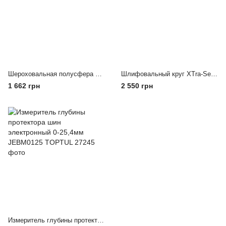
Шероховальная полусфера XTra-Seal 14-397А
Шлифовальный круг XTra-Seal 14-364
1 662 грн
2 550 грн
Измеритель глубины протектора шин электронный 0-25,4мм JEBM0125 TOPTUL