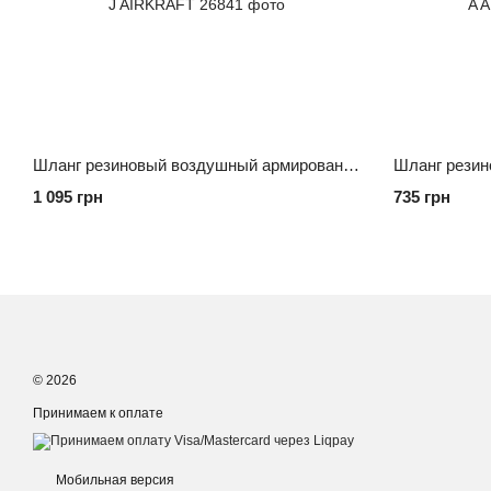
Шланг резиновый воздушный армированный 20 атм 10x17мм, 15м с быстроразъемными соединениями AHC-10-J AIRKRAFT
1 095 грн
735 грн
© 2026
Принимаем к оплате
Мобильная версия