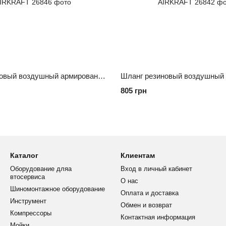
Шланг резиновый воздушный армированный 20 атм 6x13мм, 10м с быстроразъемными соединениями AHC-10-A AIRKRAFT
805 грн
Каталог
Клиентам
Оборудование дляа
Вход в личный кабинет
втосервиса
О нас
Шиномонтажное оборудование
Оплата и доставка
Инструмент
Обмен и возврат
Компрессоры
Контактная информация
Мойки