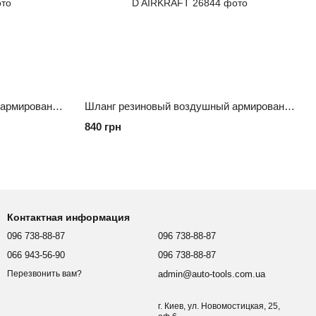
Шланг резиновый воздушный армированный 20 атм 10x17мм, 10м с быстроразъемными соединениями AHC-10-I AIRKRAFT
Шланг резиновый воздушный армированный 20 атм 8x15мм, 10м с быстроразъемными соединениями AHC-10-D AIRKRAFT
840 грн
Контактная информация
096 738-88-87
096 738-88-87
066 943-56-90
096 738-88-87
admin@auto-tools.com.ua
Перезвонить вам?
г. Киев, ул. Новомостицкая, 25,