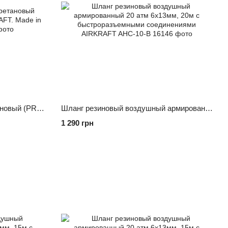
Шланг спиральный полиуретановый (PROFI) 8*12мм L=15м AIRKRAFT. Made in Italy. AHC48-K
Шланг резиновый воздушный армированный 20 атм 6x13мм, 20м с быстроразъемными соединениями AIRKRAFT AHC-10-B
1 290 грн