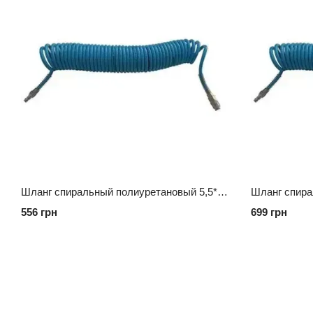
Шланг спиральный полиуретановый 5,5*8мм L=15м AIRKRAFT AHC46-C
556 грн
699 грн