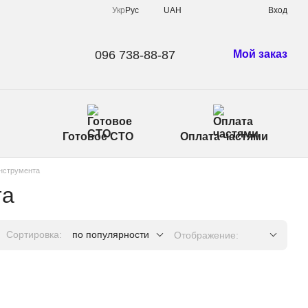
Укр
Рус
UAH
Вход
096 738-88-87
Мой заказ
Готовое СТО
Оплата частями
нструмента
та
Сортировка:
по популярности
Отображение: