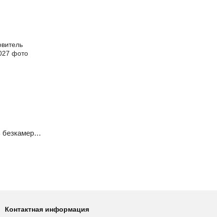
REMA Tip Top Восстановитель безкамерного слоя, 4кг
Контактная информация