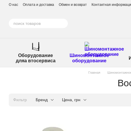
Перейти к основному контенту
О нас
Оплата и доставка
Обмен и возврат
Контактная информац
Оборудование
Шиномонтажное
дляа втосервиса
оборудование
Главная
Шиномонтажное
Во
Фильтр
Бренд
Цена, грн