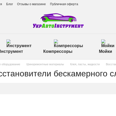
ия
Блог
Отзывы о магазине
Публичная оферта
Инструмент
Компрессоры
Мойки
 оборудование
Шиноремонтные материалы
Клея, пасты, жидкости
Восста
сстановители бескамерного с