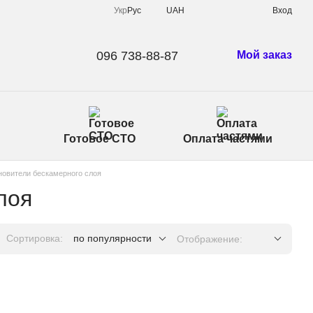
Укр
Рус
UAH
Вход
096 738-88-87
Мой заказ
Готовое СТО
Оплата частями
новители бескамерного слоя
лоя
Сортировка:
по популярности
Отображение: