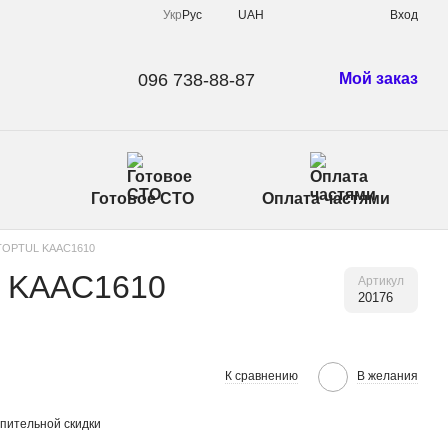
Укр
Рус
UAH
Вход
096 738-88-87
Мой заказ
Готовое СТО
Оплата частями
г TOPTUL KAAC1610
L KAAC1610
Артикул
20176
К сравнению
В желания
пительной скидки