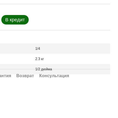
В кредит
1/4
2.3 кг
1/2 дюйма
антия
Возврат
Консультация