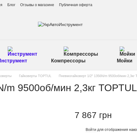
ия
Блог
Отзывы о магазине
Публичная оферта
Инструмент
Компрессоры
Мойки
коверты
Гайковерты TOPTUL
Пневмогайковерт 1/2" 1356N/m 9500об/мин 2,3к
6N/m 9500об/мин 2,3кг TOPTU
7 867 грн
Войти
для отображения нако
%