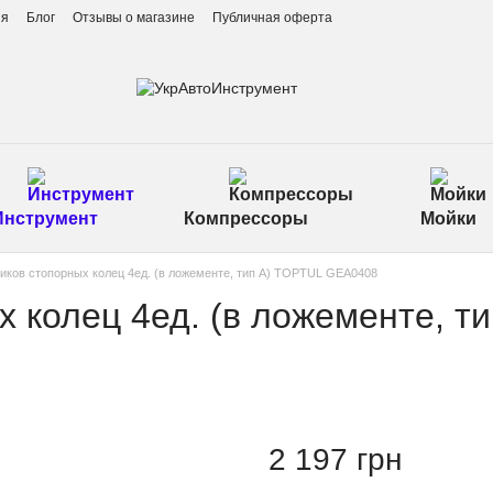
ия
Блог
Отзывы о магазине
Публичная оферта
Инструмент
Компрессоры
Мойки
иков стопорных колец 4ед. (в ложементе, тип А) TOPTUL GEA0408
 колец 4ед. (в ложементе, т
2 197 грн