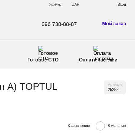
Укр
Рус
UAH
Вход
096 738-88-87
Мой заказ
Готовое СТО
Оплата частями
ип А) TOPTUL
Артикул
25288
К сравнению
В желания