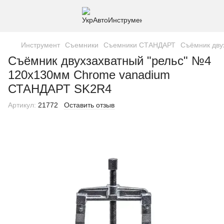
Инструмент
Съемники
Съемники СТАНДАРТ
Съёмник дву
Съёмник двухзахватный "рельс" №4
120х130мм Chrome vanadium
СТАНДАРТ SK2R4
Артикул:
21772
Оставить отзыв