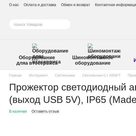
Перейти к основному контенту
О нас
Оплата и доставка
Обмен и возврат
Контактная информац
Оборудование
Шиномонтажное
дляа втосервиса
оборудование
Главная
Инструмент
Светильники
Светильники G.I. KRAFT
Прож
Прожектор светодиодный 
(выход USB 5V), IP65 (Ma
В наличии
Оставить отзыв