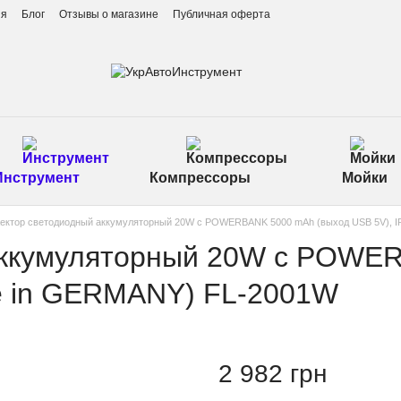
ия
Блог
Отзывы о магазине
Публичная оферта
Инструмент
Компрессоры
Мойки
ектор светодиодный аккумуляторный 20W с POWERBANK 5000 mAh (выход USB 5V), I
аккумуляторный 20W с POWE
de in GERMANY) FL-2001W
2 982 грн