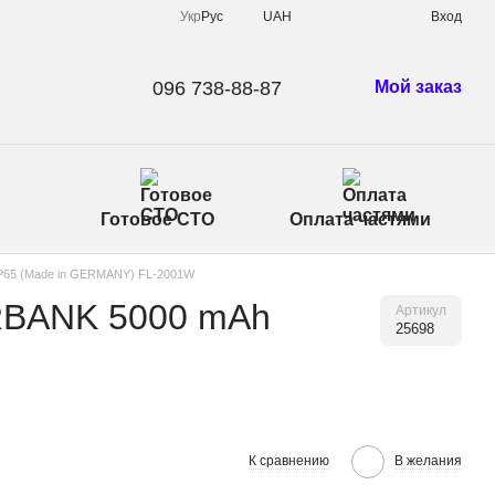
Укр
Рус
UAH
Вход
096 738-88-87
Мой заказ
Готовое СТО
Оплата частями
P65 (Made in GERMANY) FL-2001W
RBANK 5000 mAh
Артикул
25698
К сравнению
В желания