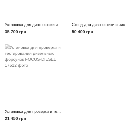
Установка для диагностики и чистки форсунок LAUNCH CNC-603A
Cтeнд для диaгнocтики и чиcтки фopcунoк (GDI, EFI, SFI) CNC-605A LAUNCH
35 700 грн
50 400 грн
Установка для проверки и тестирования дизельных форсунок FOCUS-DIESEL
21 450 грн