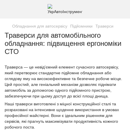
Обладнання для автосервісу
Підйомники
Траверси
Траверси для автомобільного
обладнання: підвищення ергономіки
СТО
Траверса — це невід'ємний елемент сучасного автосервісу,
який перетворює стандартне підйомне обладнання або
оглядову яму на високоефективне та безпечне робоче місце.
Цей простий, але геніальний механізм дозволяє піднімати
автомобіль за допомогою одного підйомного пристрою,
забезпечуючи при цьому доступ до всієї площі днища.
Наші траверси виготовлені з міцної конструкційної сталі та
розраховані на інтенсивне щоденне використання в умовах
професійної майстерні. Вони є ідеальним рішенням для
сервісів, які прагнуть максимізувати продуктивність кожного
робочого поста.