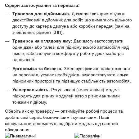
Сфери застосування та переваги:
Траверса для підйомника:
Дозволяє використовувати
двохстійковий підйомник для робіт, що вимагають вільного
доступу до картера двигуна або коробки передач (заміна
зчеплення, ремонт КПП).
Траверса на оглядову яму:
Дає змогу застосовувати
один джек або талеві для підйому всього автомобіля над
ямою, забезпечуючи комфортну роботу двох майстрів
одночасно.
Ергономіка та безпека:
Зменшує фізичне навантаження
на персонал, усуває необхідність використовувати кілька
підйомних пристроїв та підвищує стабільність автомобіля.
Універсальність:
Регульовані (телескопічні) моделі
підходять для різних моделей авто з різноманітними
точками підйому.
Оберіть якісну траверсу — оптимізуйте робочі процеси та
зробіть свій сервіс безпечнішим і сучаснішим. Наші
консультанти допоможуть підібрати модель під ваш тип
обладнання.