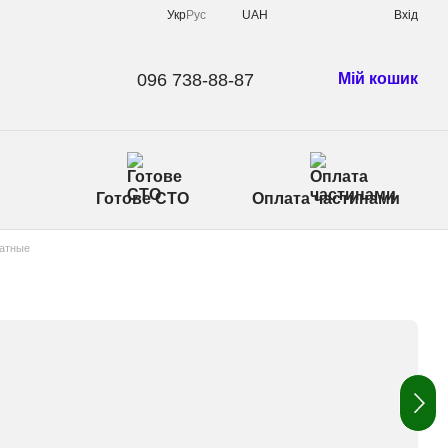
Укр
Рус
UAH
Вхід
096 738-88-87
Мій кошик
Готове СТО
Оплата частинами
атные