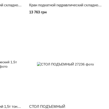
Кран подкатной гидравлический складной 1т (T31002x-GS) TORIN T31002
Кран подкатной гидравлический складной 2т TORIN T32002X
13 763 грн
Кран подкатной гидравлический 1,5т тонну OMA 575
СТОЛ ПОДЪЕМНЫЙ