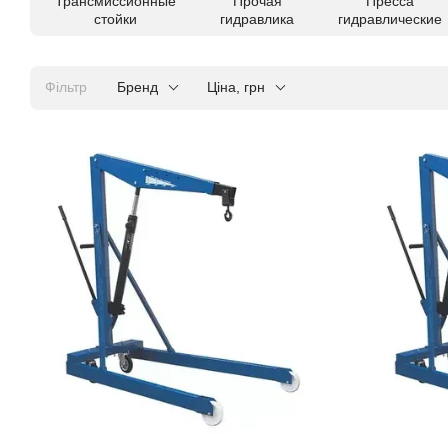
Трансмиссионные
Прочая
Пресса
стойки
гидравлика
гидравлические
Фільтр
Бренд
Ціна, грн