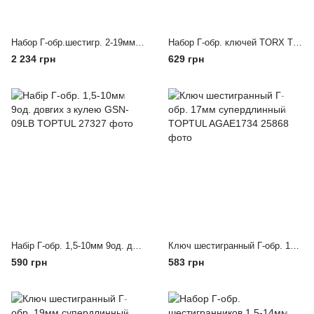
Набор Г-обр.шестигр. 2-19мм 14ед. в чехле TOPTUL GPAQ1401
Набор Г-обр. ключей TORX T10-T50 9ед. длинных с отверстием TOPTUL GAAL0919
2 234 грн
629 грн
Haбіp Г-oбp. 1,5-10мм 9oд. дoвгиx з кулeю GSN-09LB TOPTUL
Ключ шестигранный Г-обр. 17мм супердлинный TOPTUL AGAE1734
590 грн
583 грн