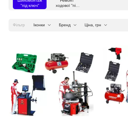
Шиномонтаж
Ремонт
"під ключ"
ходової "під
ключ"
Фільтр
Іконки
Бренд
Ціна, грн