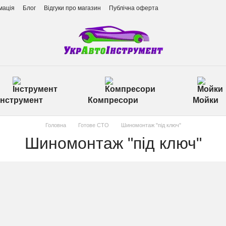
мація
Блог
Відгуки про магазин
Публічна оферта
Інструмент
Компресори
Мойки
Головна
Готове СТО
Шиномонтаж "під ключ"
Шиномонтаж "під ключ"