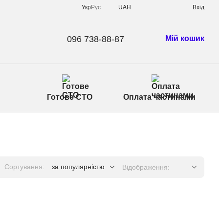
Укр
Рус
UAH
Вхід
096 738-88-87
Мій кошик
Готове СТО
Оплата частинами
Сортування:
за популярністю
Відображення: