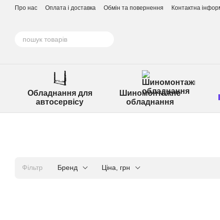
Перейти до основного контенту
Про нас
Оплата і доставка
Обмін та повернення
Контактна інфор
Обладнання для
Шиномонтажне
автосервісу
обладнання
Фільтр
Бренд
Ціна, грн