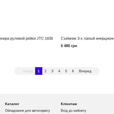
нира рулевой рейки JTC 1836
Съёмник 3-х лапый инерцион
5 480 грн
Назад
1
2
3
4
5
6
Вперед
Каталог
Клієнтам
Обладнання для автосервісу
Вхід до кабінету