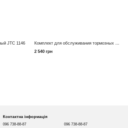
ный JTC 1146
Комплект для обслуживания тормозных цилиндров TOPTUL JGAI1201
2 540 грн
Контактна інформація
096 738-88-87
096 738-88-87