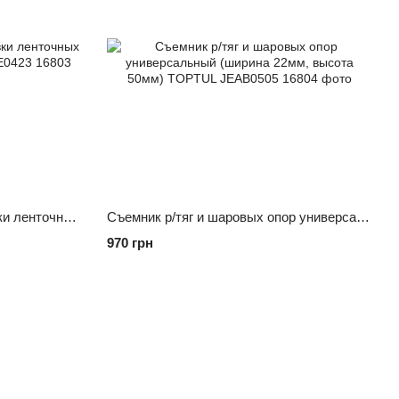
Приспособление для установки ленточных хомутов ШРУСа TOPTUL JEAE0423
Съемник р/тяг и шаровых опор универсальный (ширина 22мм, высота 50мм) TOPTUL JEAB0505
970 грн