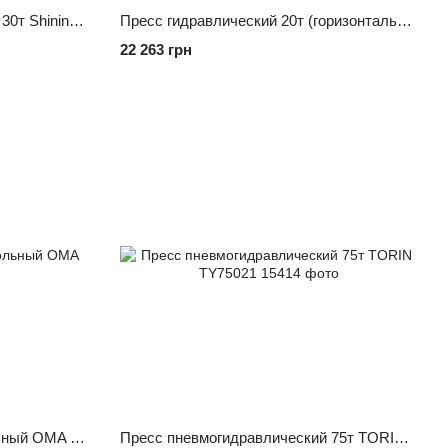
Пресс пневмогидравлический 30т Shininberg
Пресс гидравлический 20т (горизонтальное расположение насоса) TORIN TY20005
22 263 грн
Пресс гидравлический напольный OMA 651B
Пресс пневмогидравлический 75т TORIN TY75021