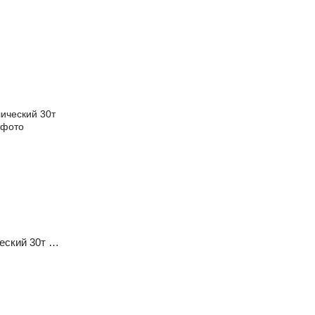
copy_Пресс пневмогидравлический 30т Shininberg