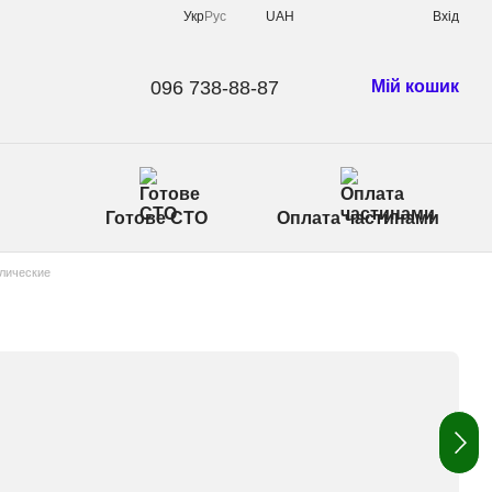
Укр
Рус
UAH
Вхід
096 738-88-87
Мій кошик
Готове СТО
Оплата частинами
лические