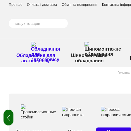
Перейти до основного контенту
Про нас
Оплата і доставка
Обмін та повернення
Контактна інфор
Обладнання для
Шиномонтажне
автосервісу
обладнання
Головна