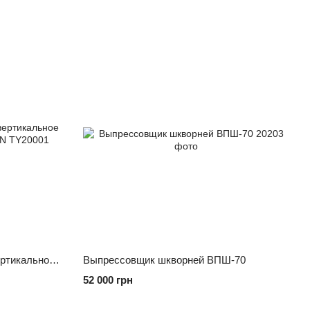
Пресс гидравлический 20т (вертикальное расположение насоса) TORIN TY20001
Выпрессовщик шкворней ВПШ-70
52 000 грн