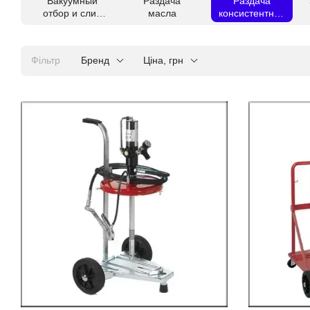
Вакуумный
Раздача
Раздача
отбор и слив
масла
консистентных
масла
смазок
Фільтр
Бренд
Ціна, грн