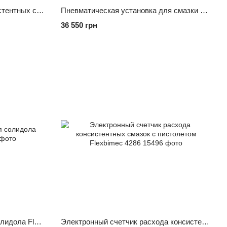
Установка для раздачи консистентных смазок Flexbimec 4960С
Пневматическая установка для смазки Flexbimec 4995
36 550 грн
Насос пневматический для солидола Flexbimec 4080
Электронный счетчик расхода консистентных смазок с пистолетом Flexbimec 4286