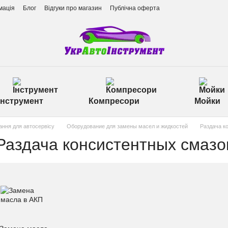
мація
Блог
Відгуки про магазин
Публічна оферта
Інструмент
Компресори
Мойки
ння для автосервісу
Оборудование для замены масел и жидкостей
Раздача к
Раздача консистентных смазо