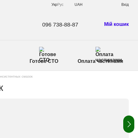
Укр
Рус
UAH
Вхід
096 738-88-87
Мій кошик
Готове СТО
Оплата частинами
онсистентных смазок
к