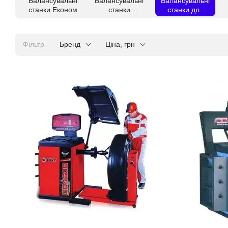
Балансувальні
Балансувальні
Балансувальні
станки Економ
станки
станки для
Преміум
вантажівок
Фільтр
Бренд
Ціна, грн