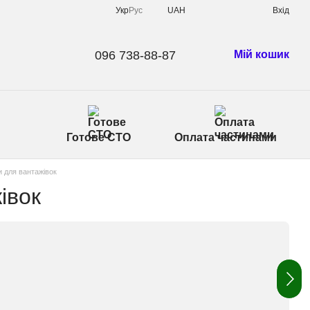
Укр
Рус
UAH
Вхід
096 738-88-87
Мій кошик
Готове СТО
Оплата частинами
 для вантажівок
івок