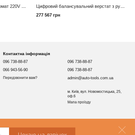
Балансировочный станок Автомат 220V M&B Engineering MB230 Т ГРУЗОВАЯ (без конусов-опция)
Цифровий балансувальний верстат з ручним обертанням, CEMB C206
277 567 грн
Контактна інформація
096 738-88-87
096 738-88-87
066 943-56-90
096 738-88-87
admin@auto-tools.com.ua
Передзвонити вам?
м. Київ, вул. Новомостицька, 25,
оф.6
Мапа проїзду
Чекаю на дзвінок