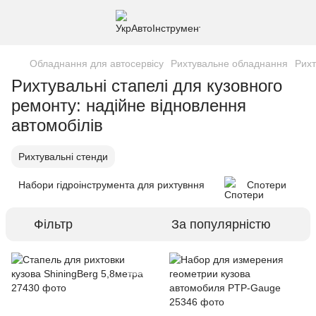
Обладнання для автосервісу
Рихтувальне обладнання
Рихт
Рихтувальні стапелі для кузовного
ремонту: надійне відновлення
автомобілів
Рихтувальні стенди
Набори гідроінструмента для рихтувння
Спотери
Фільтр
За популярністю