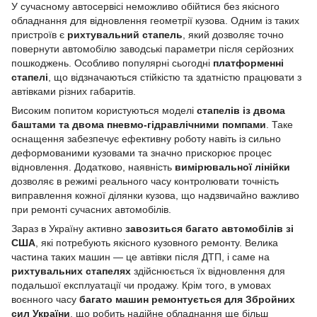
У сучасному автосервісі неможливо обійтися без якісного
обладнання для відновлення геометрії кузова. Одним із таких
пристроїв є
рихтувальний стапель
, який дозволяє точно
повернути автомобілю заводські параметри після серйозних
пошкоджень. Особливо популярні сьогодні
платформенні
стапелі
, що відзначаються стійкістю та здатністю працювати з
автівками різних габаритів.
Високим попитом користуються моделі
стапелів із двома
баштами та двома пневмо-гідравлічними помпами
. Таке
оснащення забезпечує ефективну роботу навіть із сильно
деформованими кузовами та значно прискорює процес
відновлення. Додатково, наявність
вимірювальної лінійки
дозволяє в режимі реального часу контролювати точність
виправлення кожної ділянки кузова, що надзвичайно важливо
при ремонті сучасних автомобілів.
Зараз в Україну активно
завозиться багато автомобілів зі
США
, які потребують якісного кузовного ремонту. Велика
частина таких машин — це автівки після ДТП, і саме на
рихтувальних стапелях
здійснюється їх відновлення для
подальшої експлуатації чи продажу. Крім того, в умовах
воєнного часу
багато машин ремонтується для Збройних
сил України
, що робить надійне обладнання ще більш