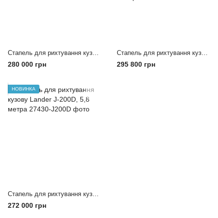
Стапель для рихтування кузову Butterfly, DL-A, 5,2 метра+ вимірювальна лінійка
Стапель для рихтування кузову Sky Rack, SR-923, 5.6 метра+ вимірювальна лінійка та електро лебідка. Безкоштовна доставка
280 000 грн
295 800 грн
НОВИНКА
Стапель для рихтування кузову Lander J-200D, 5,8 метра
272 000 грн