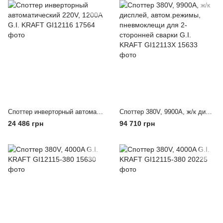
Споттер инверторный автоматический 220V, 1200A G.I. KRAFT GI12116
Споттер 380V, 9900A, ж/к дисплей, автом.режимы, пневмоклещи для 2-сторонней сварки G.I. KRAFT GI12113X
24 486 грн
94 710 грн