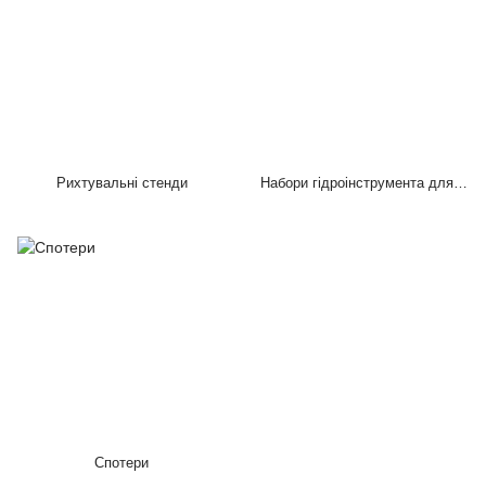
Рихтувальні стенди
Набори гідроінструмента для рихтувння
Спотери