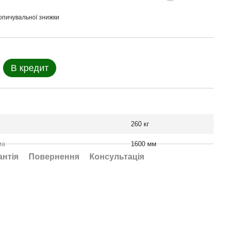
опичувальної знижки
В кредит
260 кг
ма
1600 мм
антія
Повернення
Консультація