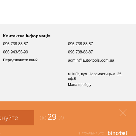
Контактна інформація
096 738-88-87
096 738-88-87
066 943-56-90
096 738-88-87
admin@auto-tools.com.ua
Передзвонити вам?
м. Київ, вул. Новомостицька, 25,
оф.6
Мапа проїзду
29
онуйте
00:
:99
+
ВІРТУАЛЬНА АТС