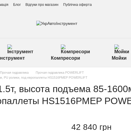
мація
Блог
Відгуки про магазин
Публічна оферта
Інструмент
Компресори
Мойки
Прочая гидравлика
Прочая гидравлика POWERLIFT
0мм, PU ролики, под европаллеты HS1516PMEP POWERLIFT
.5т, высота подъема 85-1600
вропаллеты HS1516PMEP POW
42 840 грн