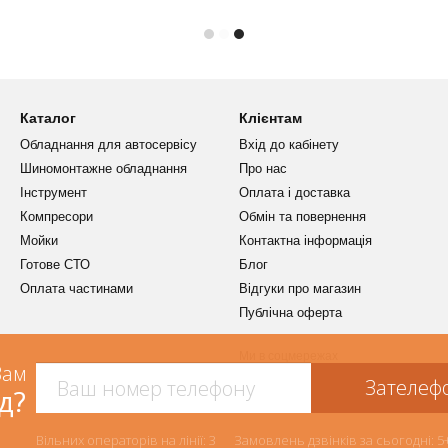
Каталог
Клієнтам
Обладнання для автосервісу
Вхід до кабінету
Шиномонтажне обладнання
Про нас
Інструмент
Оплата і доставка
Компресори
Обмін та повернення
Мойки
Контактна інформація
Готове СТО
Блог
Оплата частинами
Відгуки про магазин
Публічна оферта
Ми в соцмережах
Вам
Зателеф
д?
Вільних операторів на лінії: 3 Замовлень дзвінків за сьогодні: 5