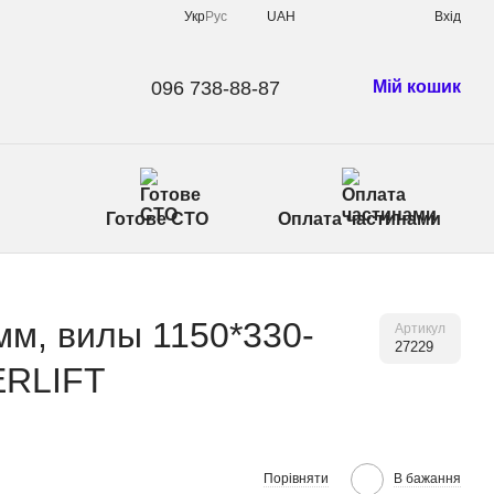
Укр
Рус
UAH
Вхід
096 738-88-87
Мій кошик
Готове СТО
Оплата частинами
мм, вилы 1150*330-
Артикул
27229
ERLIFT
Порівняти
В бажання