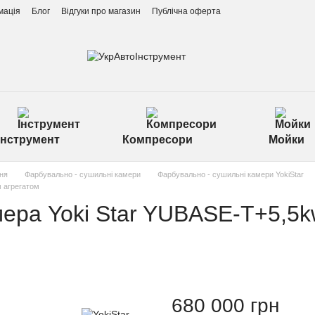
мація
Блог
Відгуки про магазин
Публічна оферта
Інструмент
Компресори
Мойки
ня
Фарбувально - сушильні камери
Фарбувально - сушильні камери YokiStar
 агрегатом
ера Yoki Star YUBASE-T+5,5k
680 000 грн