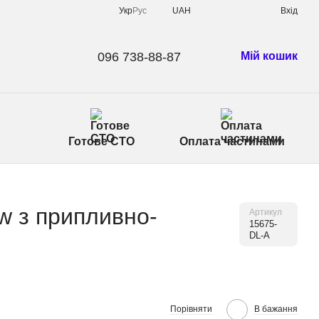
Укр
Рус
UAH
Вхід
096 738-88-87
Мій кошик
Готове СТО
Оплата частинами
w з припливно-
Артикул
15675-
DL-A
Порівняти
В бажання