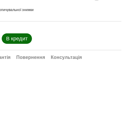
опичувальної знижки
В кредит
антія
Повернення
Консультація