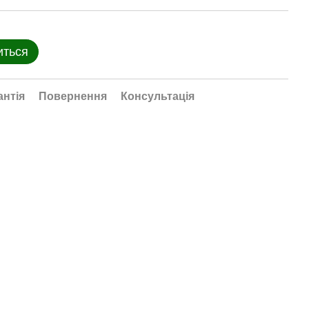
иться
антія
Повернення
Консультація