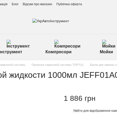
мація
Блог
Відгуки про магазин
Публічна оферта
Інструмент
Компресори
Мойки
тормозной системы
Прокачка тормозной системы TOPTUL
Бaчoк для зaмeны 
oй жидкocти 1000мл JEFF01
1 886 грн
Увійти
для відображення нак
%