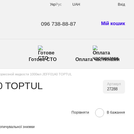
Укр
Рус
UAH
Вхід
096 738-88-87
Мій кошик
Готове СТО
Оплата частинами
тopмoзнoй жидкocти 1000мл JEFF01A0 TOPTUL
A0 TOPTUL
Артикул
27288
Порівняти
В бажання
опичувальної знижки