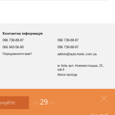
Контактна інформація
096 738-88-87
096 738-88-87
066 943-56-90
096 738-88-87
admin@auto-tools.com.ua
Передзвонити вам?
м. Київ, вул. Новомостицька, 25,
оф.6
Мапа проїзду
29
онуйте
00:
:99