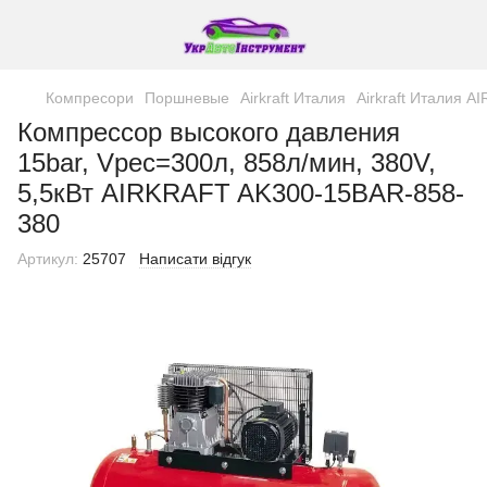
Компресори
Поршневые
Airkraft Италия
Airkraft Италия 
Компрессор высокого давления
15bar, Vрес=300л, 858л/мин, 380V,
5,5кВт AIRKRAFT AK300-15BAR-858-
380
Артикул:
25707
Написати відгук