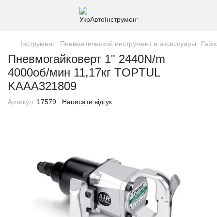
Інструмент
Пневматический инструмент и аксессуары
Гайк
Пневмогайковерт 1" 2440N/m
4000об/мин 11,17кг TOPTUL
KAAA321809
Артикул:
17579
Написати відгук