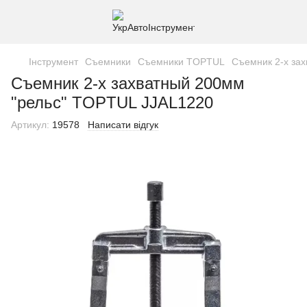
Інструмент
Съемники
Съемники TOPTUL
Съемник 2-х за
Съемник 2-х захватный 200мм
"рельс" TOPTUL JJAL1220
Артикул:
19578
Написати відгук