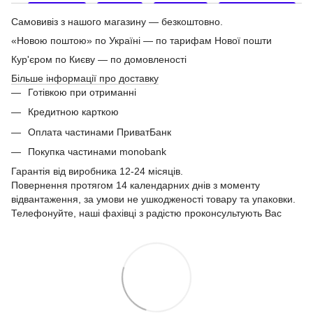
Самовивіз з нашого магазину — безкоштовно.
«Новою поштою» по Україні — по тарифам Нової пошти
Кур'єром по Києву — по домовленості
Більше інформації про доставку
Готівкою при отриманні
Кредитною карткою
Оплата частинами ПриватБанк
Покупка частинами monobank
Гарантія від виробника 12-24 місяців.
Повернення протягом 14 календарних днів з моменту
відвантаження, за умови не ушкодженості товару та упаковки.
Телефонуйте, наші фахівці з радістю проконсультують Вас