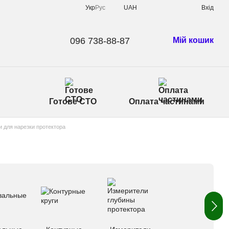
Укр
Рус
UAH
Вхід
096 738-88-87
Мій кошик
Готове СТО
Оплата частинами
 для нарезки протектора