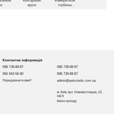
альные
Контурные
Измерители
ги
круги
глубины
протектора
Контактна інформація
096 738-88-87
096 738-88-87
066 943-56-90
096 738-88-87
admin@auto-tools.com.ua
Передзвонити вам?
м. Київ, вул. Новомостицька, 25,
оф.6
Мапа проїзду