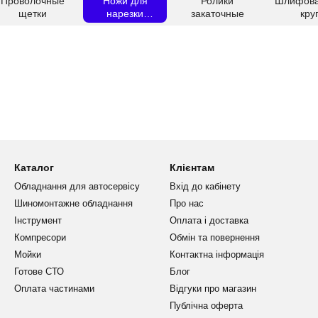
Проволочные
Ножи для
Ролики
Шлифов
щетки
нарезки
закаточные
кру
протектора
Каталог
Клієнтам
Обладнання для автосервісу
Вхід до кабінету
Шиномонтажне обладнання
Про нас
Інструмент
Оплата і доставка
Компресори
Обмін та повернення
Мойки
Контактна інформація
Готове СТО
Блог
Оплата частинами
Відгуки про магазин
Публічна оферта