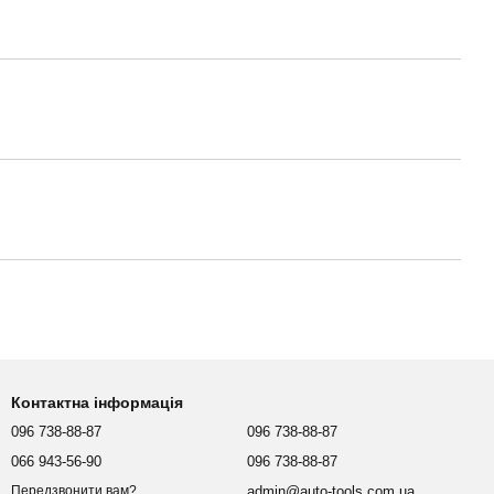
Контактна інформація
096 738-88-87
096 738-88-87
066 943-56-90
096 738-88-87
admin@auto-tools.com.ua
Передзвонити вам?