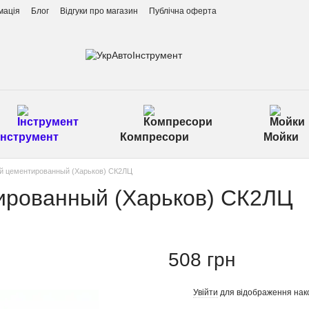
мація
Блог
Відгуки про магазин
Публічна оферта
Інструмент
Компресори
Мойки
й цементированный (Харьков) СК2ЛЦ
ированный (Харьков) СК2ЛЦ
508 грн
Увійти
для відображення нак
%