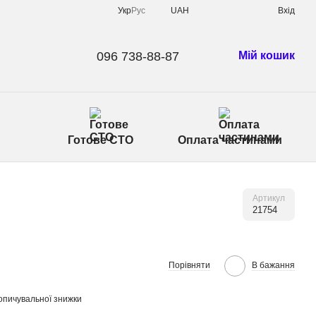
Укр
Рус
UAH
Вхід
096 738-88-87
Мій кошик
Готове СТО
Оплата частинами
Артикул
21754
Порівняти
В бажання
опичувальної знижки